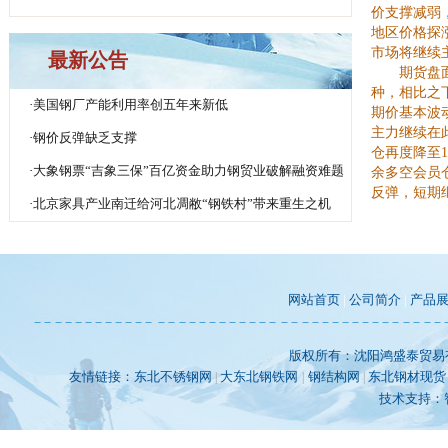
价支撑减弱，
地区价格探
市场将继续
最新公告
期货盘面，
种，相比之
·
美国钢厂产能利用率创五年来新低
期价基本波动
主力继续在
·
钢价反弹缺乏支撑
仓再度降至
·
大象钢票“吉象三保”百亿资金助力钢贸业破解融资难题
余多空会员
反弹，短期
·
北京家具产业南迁给河北凋敝“钢铁村”带来重生之机
网站首页
|
公司简介
|
产品
版权所有：沈阳鸿盛泰贸易
友情链接：
东北不锈钢网
大东北钢铁网
钢结构网
东北钢材现货
|
|
|
技术支持：