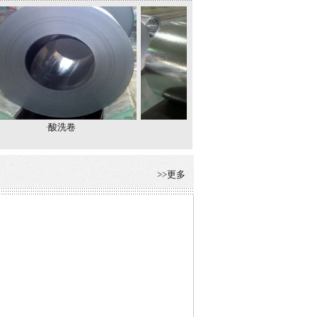
·酸洗卷
·冷卷
>>更多