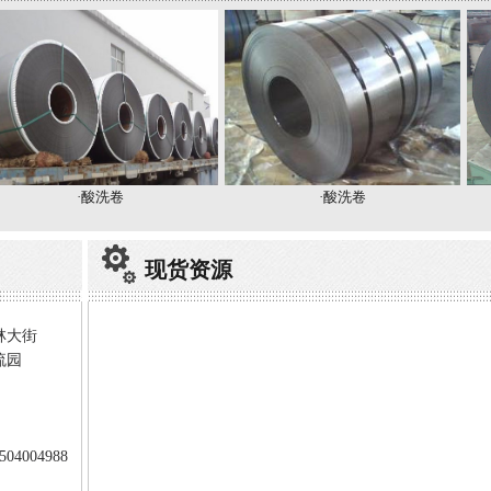
·酸洗卷
·酸洗卷
现货资源
林大街
流园
04004988